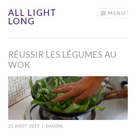
ALL LIGHT
Aller
MENU
LONG
au
contenu
principal
RÉUSSIR LES LÉGUMES AU
WOK
21 AOÛT 2019
|
SHAOYA