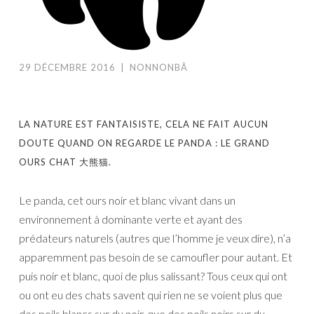
29 DÉCEMBRE 2016
|
NONNONBÂ
LA NATURE EST FANTAISISTE, CELA NE FAIT AUCUN
DOUTE QUAND ON REGARDE LE PANDA : LE GRAND
OURS CHAT 大熊猫.
Le panda, cet ours noir et blanc vivant dans un
environnement à dominante verte et ayant des
prédateurs naturels (autres que l’homme je veux dire), n’a
apparemment pas besoin de se camoufler pour autant. Et
puis noir et blanc, quoi de plus salissant? Tous ceux qui ont
ou ont eu des chats savent qui rien ne se voient plus que
des poils blancs sur du noir, que des poils noirs sur du