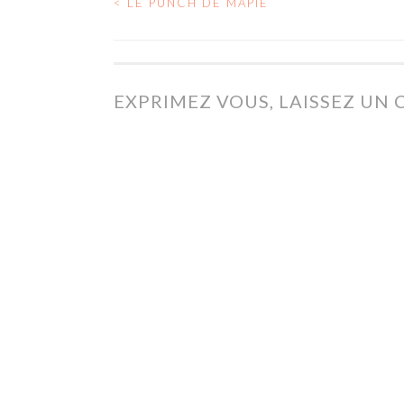
<
LE PUNCH DE MAPIE
NAVIGATION
DES
EXPRIMEZ VOUS, LAISSEZ UN
ARTICLES