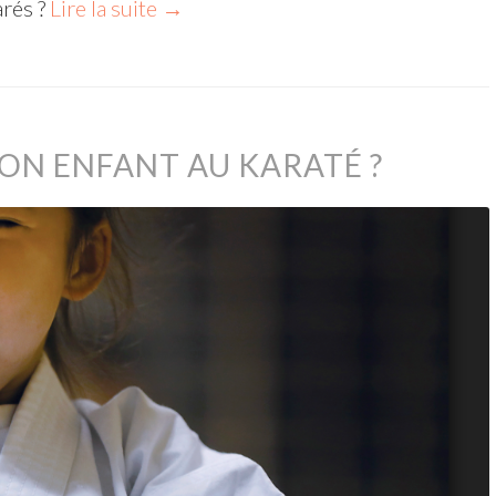
arés ?
Lire la suite
→
ON ENFANT AU KARATÉ ?