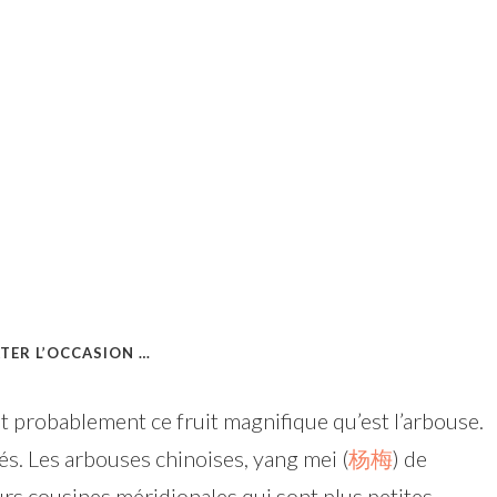
ATER L’OCCASION …
ait probablement ce fruit magnifique qu’est l’arbouse.
tés. Les arbouses chinoises, yang mei (
杨梅
) de
urs cousines méridionales qui sont plus petites,